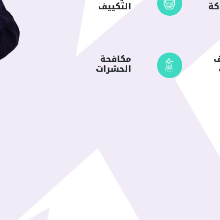
كة
التكييف
ف
مكافحة
الحشرات